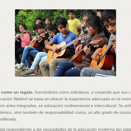
o como un regalo
, honrándolos como individuos, y creyendo que sus c
ción Waldorf se basa en ofrecer la experiencia adecuada en el moment
on artes integradas, es educación multisensorial e intercultural. Su en
mico, sino también de responsabilidad cívica, un alto grado de curiosi
uilibrada.
stá respondiendo a las necesidades de la educación moderna tan sati