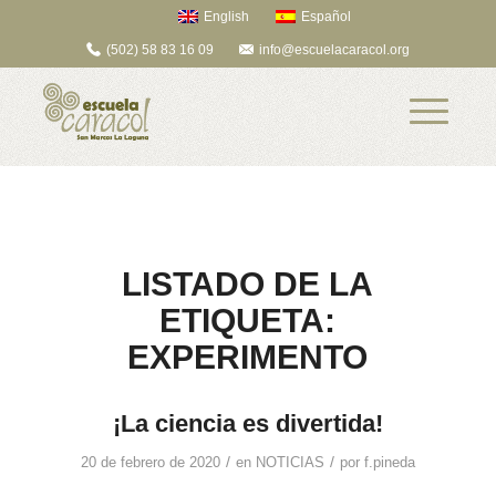
English
Español
(502) 58 83 16 09
info@escuelacaracol.org
LISTADO DE LA
ETIQUETA:
EXPERIMENTO
¡La ciencia es divertida!
/
/
20 de febrero de 2020
en
NOTICIAS
por
f.pineda