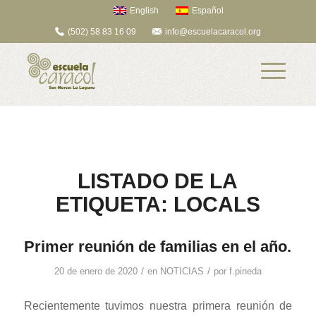
English
Español
(502) 58 83 16 09
info@escuelacaracol.org
LISTADO DE LA
ETIQUETA:
LOCALS
Primer reunión de familias en el año.
/
/
20 de enero de 2020
en
NOTICIAS
por
f.pineda
Recientemente tuvimos nuestra primera reunión de