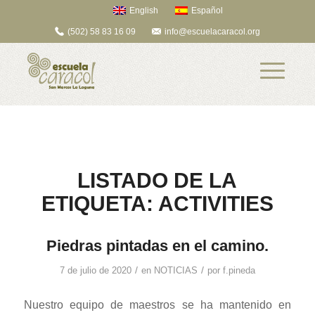
English
Español
(502) 58 83 16 09
info@escuelacaracol.org
LISTADO DE LA
ETIQUETA:
ACTIVITIES
Piedras pintadas en el camino.
/
/
7 de julio de 2020
en
NOTICIAS
por
f.pineda
Nuestro equipo de maestros se ha mantenido en