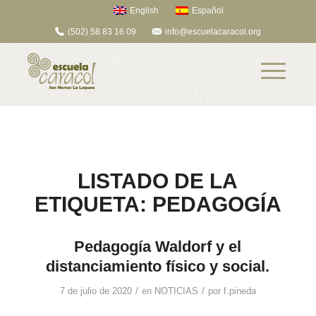
English
Español
(502) 58 83 16 09
info@escuelacaracol.org
LISTADO DE LA
ETIQUETA:
PEDAGOGÍA
Pedagogía Waldorf y el
distanciamiento físico y social.
/
/
7 de julio de 2020
en
NOTICIAS
por
f.pineda