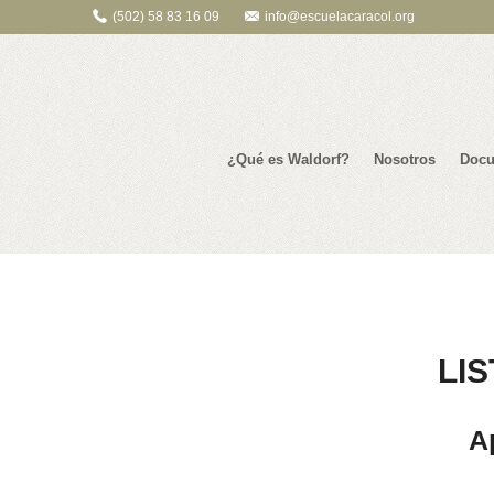
(502) 58 83 16 09
info@escuelacaracol.org
¿Qué es Waldorf?
Nosotros
Docu
LI
A