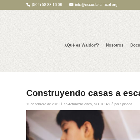
(502) 58 83 16 09
info@escuelacaracol.org
¿Qué es Waldorf?
Nosotros
Docu
Construyendo casas a esca
/
/
11 de febrero de 2019
en
Actualizaciones
,
NOTICIAS
por
f.pineda