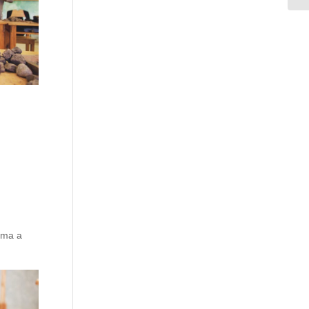
rma a