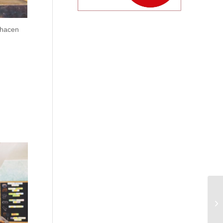
 hacen
¿E
de