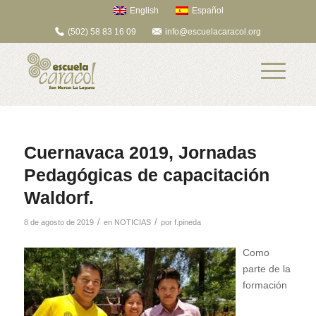
English
Español
(502) 58 83 16 09
info@escuelacaracol.org
Cuernavaca 2019, Jornadas
Pedagógicas de capacitación
Waldorf.
/
/
8 de agosto de 2019
en
NOTICIAS
por
f.pineda
Como
parte de la
formación