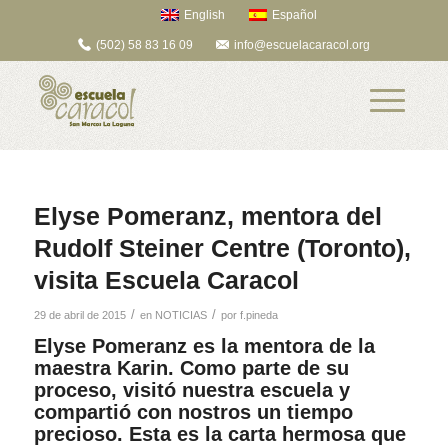
English
Español
(502) 58 83 16 09
info@escuelacaracol.org
Elyse Pomeranz, mentora del
Rudolf Steiner Centre (Toronto),
visita Escuela Caracol
/
/
29 de abril de 2015
en
NOTICIAS
por
f.pineda
Elyse Pomeranz es la mentora de la
maestra Karin. Como parte de su
proceso, visitó nuestra escuela y
compartió con nostros un tiempo
precioso. Esta es la carta hermosa que