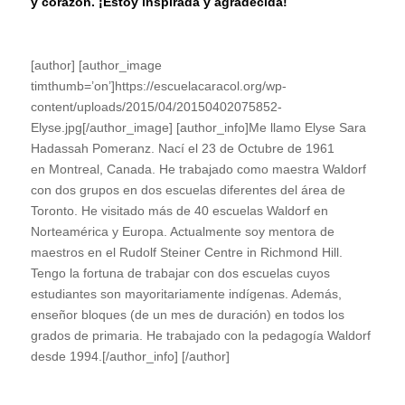
y corazón. ¡Estoy inspirada y agradecida!
[author] [author_image
timthumb=’on’]https://escuelacaracol.org/wp-
content/uploads/2015/04/20150402075852-
Elyse.jpg[/author_image] [author_info]Me llamo Elyse Sara
Hadassah Pomeranz. Nací el 23 de Octubre de 1961
en Montreal, Canada. He trabajado como maestra Waldorf
con dos grupos en dos escuelas diferentes del área de
Toronto. He visitado más de 40 escuelas Waldorf en
Norteamérica y Europa. Actualmente soy mentora de
maestros en el Rudolf Steiner Centre in Richmond Hill.
Tengo la fortuna de trabajar con dos escuelas cuyos
estudiantes son mayoritariamente indígenas. Además,
enseñor bloques (de un mes de duración) en todos los
grados de primaria. He trabajado con la pedagogía Waldorf
desde 1994.[/author_info] [/author]