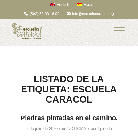
English
Español
(502) 58 83 16 09
info@escuelacaracol.org
LISTADO DE LA
ETIQUETA:
ESCUELA
CARACOL
Piedras pintadas en el camino.
/
/
7 de julio de 2020
en
NOTICIAS
por
f.pineda