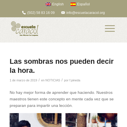
English
Español
(502) 58 83 16 09
info@escuelacaracol.org
Las sombras nos pueden decir
la hora.
/
/
1 de marzo de 2019
en
NOTICIAS
por
f.pineda
No hay mejor forma de aprender que haciendo. Nuestros
maestros tienen este concepto en mente cada vez que se
preparan para impartir una lección.