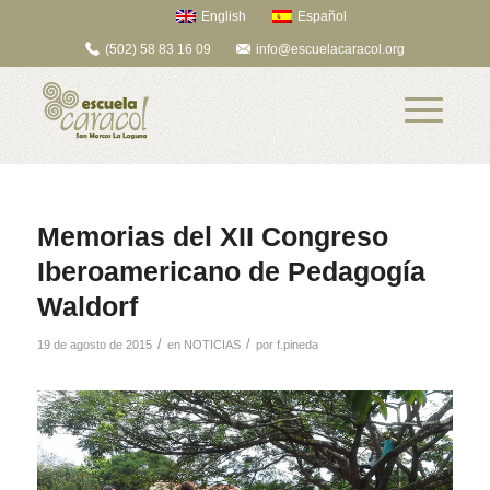
English
Español
(502) 58 83 16 09
info@escuelacaracol.org
Memorias del XII Congreso
Iberoamericano de Pedagogía
Waldorf
/
/
19 de agosto de 2015
en
NOTICIAS
por
f.pineda