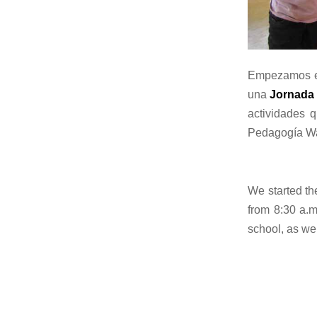
Empezamos el 
una
Jornada 
actividades 
Pedagogía Wal
We started t
from 8:30 a.m.
school, as w