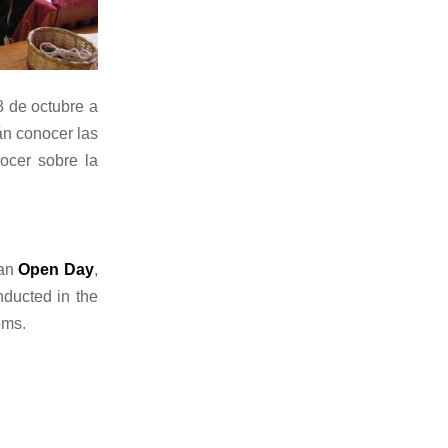
 8 de octubre a
rán conocer las
ocer sobre la
 an
Open Day
,
nducted in the
oms.