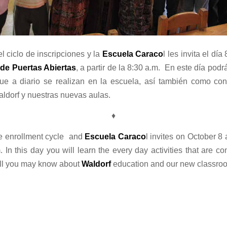
ciclo de inscripciones y la
Escuela Caraco
l les invita el día
de Puertas Abiertas
, a partir de la 8:30 a.m. En este día pod
que a diario se realizan en la escuela, así también como con
dorf y nuestras nuevas aulas.
♦
he enrollment cycle and
Escuela Caraco
l invites on October 8
 In this day you will learn the every day activities that are co
ell you may know about
Waldorf
education and our new classro