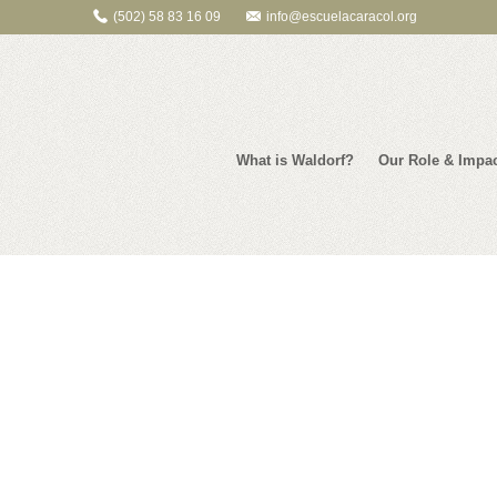
(502) 58 83 16 09
info@escuelacaracol.org
What is Waldorf?
Our Role & Impa